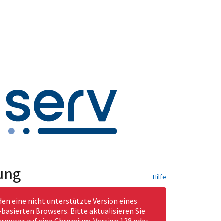
ung
Hilfe
den eine nicht unterstützte Version eines
asierten Browsers. Bitte aktualisieren Sie
rowser auf eine Chromium-Version 138 oder